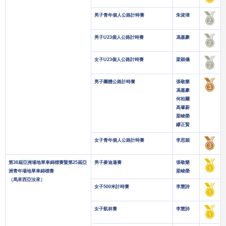
男子青年個人公路計時賽
朱浚瑋
男子U23個人公路計時賽
馮嘉豪
女子U23個人公路計時賽
梁穎儀
男子團體公路計時賽
張敬樂
馮嘉豪
何柏爾
高肇蔚
梁峻榮
繆正賢
女子青年個人公路計時賽
李思穎
第38屆亞洲場地單車錦標賽暨第25屆亞
男子麥迪遜賽
張敬樂
洲青年場地單車錦標賽
梁峻榮
（馬來西亞汝來）
女子500米計時賽
李慧詩
女子凱林賽
李慧詩