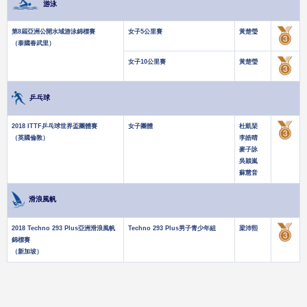
游泳
第8屆亞洲公開水域游泳錦標賽
女子5公里賽
黃楚瑩
（泰國春武里）
女子10公里賽
黃楚瑩
乒乓球
2018 ITTF乒乓球世界盃團體賽
女子團體
杜凱琹
（英國倫敦）
李皓晴
麥子詠
吳穎嵐
蘇慧音
滑浪風帆
2018 Techno 293 Plus亞洲滑浪風帆
Techno 293 Plus男子青少年組
梁沛熙
錦標賽
（新加坡）