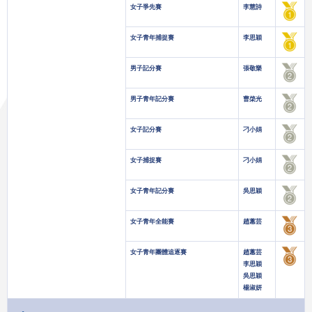
女子爭先賽
李慧詩
女子青年捕捉賽
李思穎
男子記分賽
張敬樂
男子青年記分賽
曹棨光
女子記分賽
刁小娟
女子捕捉賽
刁小娟
女子青年記分賽
吳思穎
女子青年全能賽
趙蕙芸
女子青年團體追逐賽
趙蕙芸
李思穎
吳思穎
楊淑妍