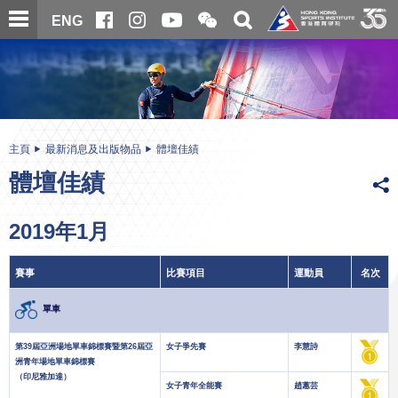
跳
開
開
ENG
至
合
關
微
主
主
搜
信
內
内
尋
二
容
容
維
碼
開
始
主頁
最新消息及出版物品
體壇佳績
體壇佳績
2019年1月
賽事
比賽項目
運動員
名次
單車
第39屆亞洲場地單車錦標賽暨第26屆亞
女子爭先賽
李慧詩
洲青年場地單車錦標賽
（印尼雅加達）
女子青年全能賽
趙蕙芸