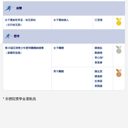
劍擊
女子重劍世界盃 - 哈瓦那站
女子重劍個人
江旻憓
（古巴哈瓦那）
壁球
第19屆亞洲青少年壁球團體錦標賽
女子團體
陳善鈺
（泰國芭堤雅）
鄭雅晴
李心悅*
黃葆睿
男子團體
陳志昊
鍾逸朗
杜韋諾
黃競揚
* 非體院獎學金運動員