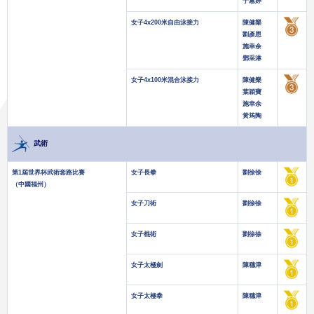
于蕙婷
女子4x200米自由泳接力
陳健樂
劉彥恩
施幸余
鄧采淋
女子4x100米混合泳接力
陳健樂
葉穎寶
施幸余
黃筠陶
武術
第1屆世界杯武術套路比賽
女子長拳
劉徐徐
（中國福州）
女子刀術
劉徐徐
女子棍術
劉徐徐
女子太極劍
陳穗津
女子太極拳
陳穗津