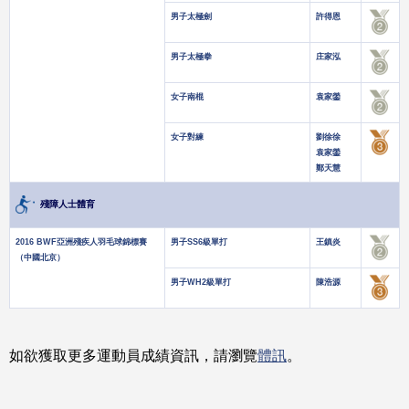
男子太極劍
許得恩
男子太極拳
庄家泓
女子南棍
袁家鎣
女子對練
劉徐徐
袁家鎣
鄭天慧
殘障人士體育
2016 BWF亞洲殘疾人羽毛球錦標賽
男子SS6級單打
王鎮炎
（中國北京）
男子WH2級單打
陳浩源
如欲獲取更多運動員成績資訊，請瀏覽
體訊
。