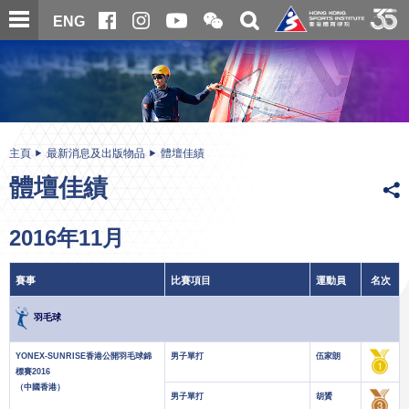
跳
開
開
ENG
至
合
關
微
主
主
搜
信
內
内
尋
二
容
容
維
碼
開
始
主頁
最新消息及出版物品
體壇佳績
體壇佳績
2016年11月
賽事
比賽項目
運動員
名次
羽毛球
YONEX-SUNRISE香港公開羽毛球錦
男子單打
伍家朗
標賽2016
（中國香港）
男子單打
胡贇