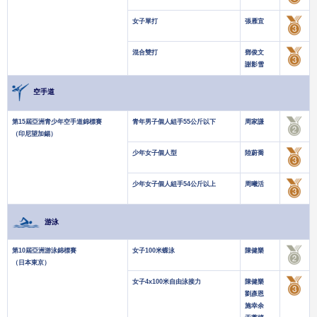
女子單打
張雁宜
混合雙打
鄧俊文
謝影雪
空手道
第15屆亞洲青少年空手道錦標賽
青年男子個人組手55公斤以下
周家謙
（印尼望加錫）
少年女子個人型
陸蔚喬
少年女子個人組手54公斤以上
周曦活
游泳
第10屆亞洲游泳錦標賽
女子100米蝶泳
陳健樂
（日本東京）
女子4x100米自由泳接力
陳健樂
劉彥恩
施幸余