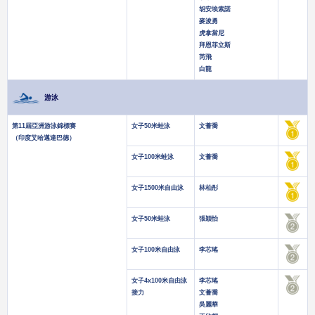
胡安埃索諾
麥浚勇
虎拿當尼
拜恩菲立斯
芮飛
白龍
游泳
第11屆亞洲游泳錦標賽
女子50米蛙泳
文薈喬
（印度艾哈邁達巴德）
女子100米蛙泳
文薈喬
女子1500米自由泳
林柏彤
女子50米蛙泳
張穎怡
女子100米自由泳
李芯瑤
女子4x100米自由泳
李芯瑤
接力
文薈喬
吳麗華