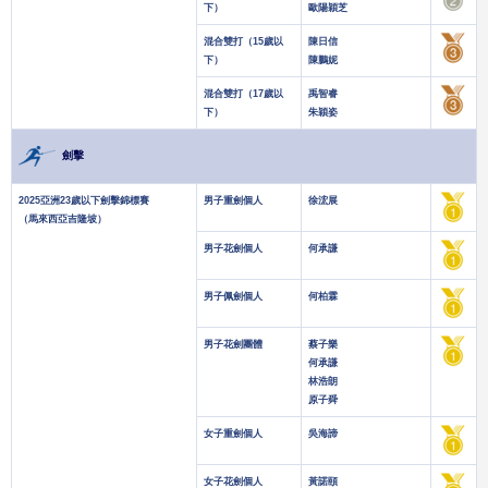
下）
歐陽穎芝
混合雙打（15歲以
陳日信
下）
陳鵬妮
混合雙打（17歲以
禹智睿
下）
朱穎姿
劍擊
2025亞洲23歲以下劍擊錦標賽
男子重劍個人
徐浤展
（馬來西亞吉隆坡）
男子花劍個人
何承謙
男子佩劍個人
何柏霖
男子花劍團體
蔡子樂
何承謙
林浩朗
原子舜
女子重劍個人
吳海諦
女子花劍個人
黃諾頤