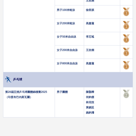
王欣桐
男子100米蛙泳
徐奕祺
女子200米蛙泳
高嘉蓮
女子50米自由泳
李芯瑤
女子200米自由泳
王欣桐
女子800米自由泳
高嘉蓮
乒乓球
第28屆亞洲乒乓球團體錦標賽2025
男子團體
陳顥樺
（印度布巴內斯瓦爾）
何鈞傑
林兆恒
黃鎮廷
姚鈞濤