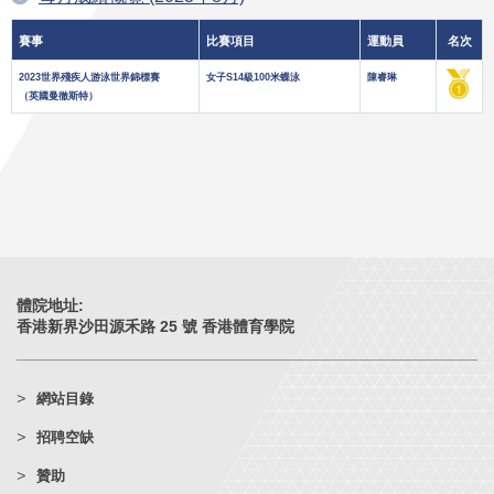
賽事
比賽項目
運動員
名次
2023世界殘疾人游泳世界錦標賽
女子S14級100米蝶泳
陳睿琳
（英國曼徹斯特）
體院地址:
香港新界沙田源禾路 25 號 香港體育學院
網站目錄
招聘空缺
贊助