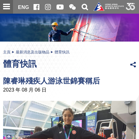
跳
開
開
ENG
至
合
關
微
主
主
搜
信
內
内
尋
二
容
容
維
碼
開
始
主頁
最新消息及出版物品
體育快訊
體育快訊
陳睿琳殘疾人游泳世錦賽稱后
2023 年 08 月 06 日