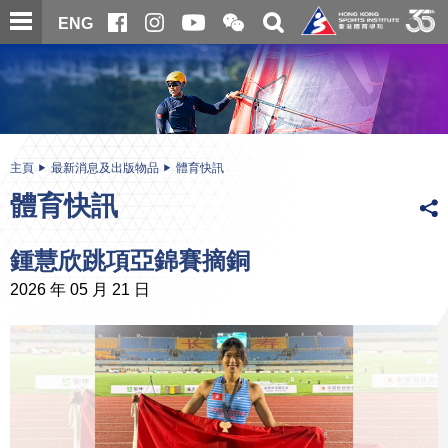
跳
開
開
ENG
至
合
關
微
主
主
搜
信
內
内
尋
二
容
容
維
碼
開
始
主頁
最新消息及出版物品
體育快訊
體育快訊
鍾慧欣跳項亞錦賽摘銅
2026 年 05 月 21 日