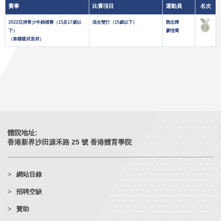
賽事
比賽項目
運動員
名次
2022亞洲青少年錦標賽（15及17歲以
混合雙打（15歲以下）
鄧志輝
下）
廖愷喬
（泰國暖武里府）
體院地址:
香港新界沙田源禾路 25 號 香港體育學院
網站目錄
招聘空缺
贊助