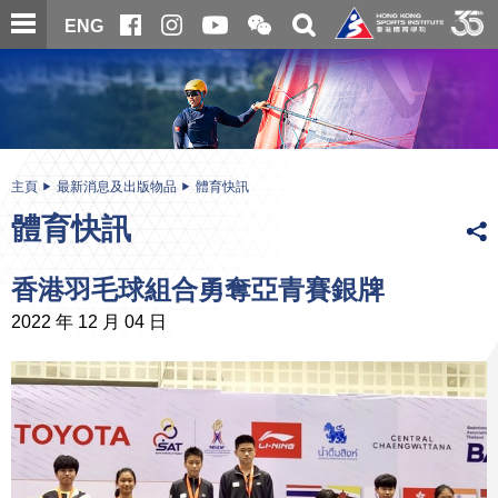
跳
開
開
ENG
至
合
關
微
主
主
搜
信
內
内
尋
二
容
容
維
碼
開
始
主頁
最新消息及出版物品
體育快訊
體育快訊
香港羽毛球組合勇奪亞青賽銀牌
2022 年 12 月 04 日