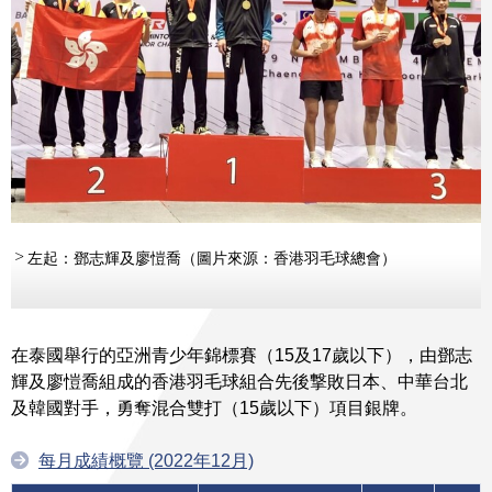
左起：鄧志輝及廖愷喬（圖片來源：香港羽毛球總會）
在泰國舉行的亞洲青少年錦標賽（15及17歲以下），由鄧志
輝及廖愷喬組成的香港羽毛球組合先後撃敗日本、中華台北
及韓國對手，勇奪混合雙打（15歲以下）項目銀牌。
每月成績概覽 (2022年12月)