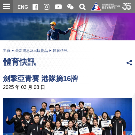
跳
開
開
ENG
至
合
關
微
主
主
搜
信
內
内
尋
二
容
容
維
碼
開
始
主頁
最新消息及出版物品
體育快訊
體育快訊
劍撃亞青賽 港隊摘16牌
2025 年 03 月 03 日