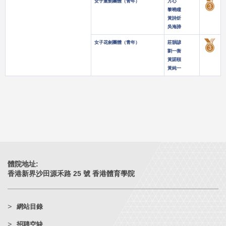
女子重劍團體（青年）
方心
黎曉瞳
黃詩炘
吳海諦
女子花劍團體（青年）
莊韻諺
劉一衡
黃諾頤
黃純一
體院地址:
香港新界沙田源禾路 25 號 香港體育學院
網站目錄
招聘空缺