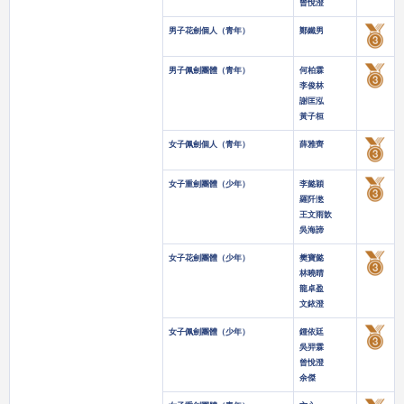
曾悅澄
男子花劍個人（青年）
鄭鐵男
男子佩劍團體（青年）
何柏霖
李俊林
謝匡泓
黃子桓
女子佩劍個人（青年）
薛雅齊
女子重劍團體（少年）
李懿穎
羅阡滺
王文雨歆
吳海諦
女子花劍團體（少年）
樊寶懿
林曉晴
龍卓盈
文銥澄
女子佩劍團體（少年）
鍾依廷
吳羿霖
曾悅澄
余傑