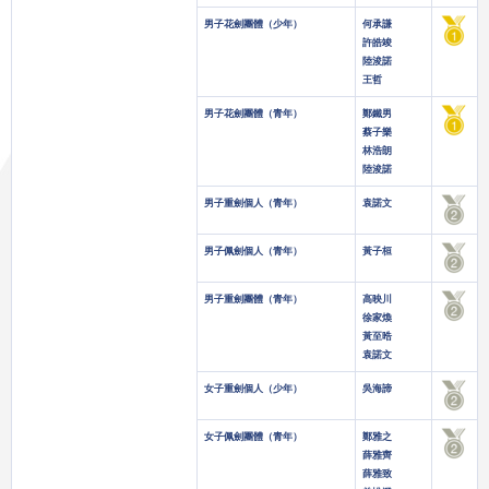
男子花劍團體（少年）
何承謙
許皓竣
陸浚諾
王哲
男子花劍團體（青年）
鄭鐵男
蔡子樂
林浩朗
陸浚諾
男子重劍個人（青年）
袁諾文
男子佩劍個人（青年）
黃子桓
男子重劍團體（青年）
高映川
徐家煥
黃至晧
袁諾文
女子重劍個人（少年）
吳海諦
女子佩劍團體（青年）
鄭雅之
薛雅齊
薛雅致