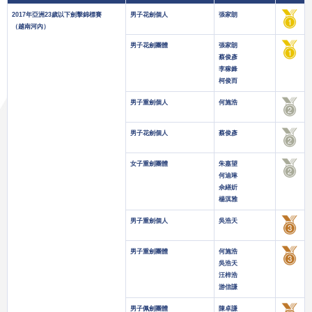
2017年亞洲23歲以下劍擊錦標賽
男子花劍個人
張家朗
（越南河內）
男子花劍團體
張家朗
蔡俊彥
李稼鋒
柯俊而
男子重劍個人
何施浩
男子花劍個人
蔡俊彥
女子重劍團體
朱嘉望
何迪琳
佘繕妡
楊淇雅
男子重劍個人
吳浩天
男子重劍團體
何施浩
吳浩天
汪梓浩
游信謙
男子佩劍團體
陳卓謙