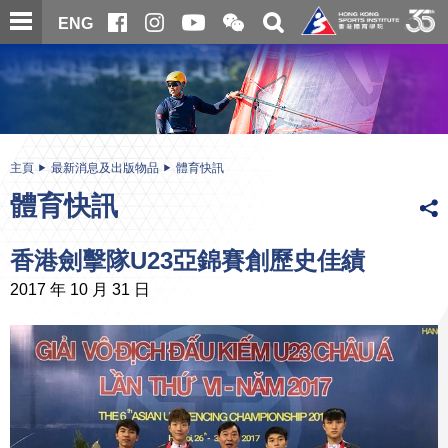
跳
開
開
ENG
至
合
關
微
主
主
搜
信
內
内
尋
二
容
容
維
碼
開
始
主頁
最新消息及出版物品
體育快訊
體育快訊
香港劍擊隊U23亞錦賽創歷史佳績
2017 年 10 月 31 日