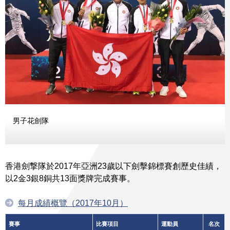
男子花劍隊
香港劍撃隊於2017年亞洲23歲以下劍擊錦標賽創歷史佳績，
以2金3銀8銅共13面獎牌完成賽事。
每月成績概覽（2017年10月）
賽事
比賽項目
運動員
名次