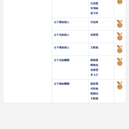
任頌賢
李澤峰
曾子軒
女子重劍個人
何迪琳
女子花劍個人
張楚瑩
女子佩劍個人
文毅施
女子花劍團體
鄭曉霖
鄭曉為
張楚瑩
李上行
女子佩劍團體
陳彥霏
何秋瑜
劉穎怡
文毅施