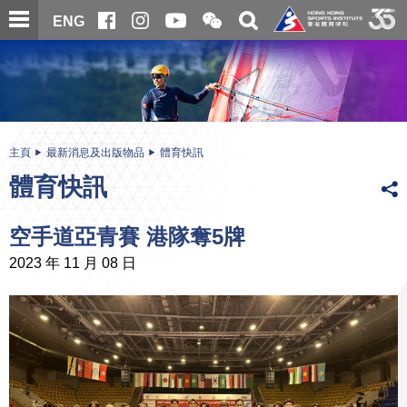
跳
開
開
ENG
至
合
關
微
主
主
搜
信
內
内
尋
二
容
容
維
碼
開
始
主頁
最新消息及出版物品
體育快訊
體育快訊
空手道亞青賽 港隊奪5牌
2023 年 11 月 08 日