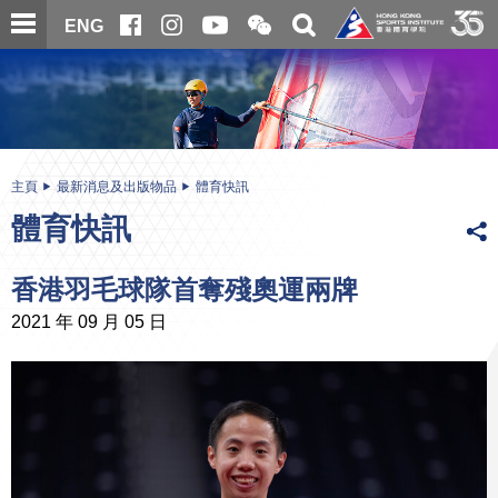
跳
開
開
ENG
至
合
關
微
主
主
搜
信
內
内
尋
二
容
容
維
碼
開
始
主頁
最新消息及出版物品
體育快訊
體育快訊
香港羽毛球隊首奪殘奧運兩牌
2021 年 09 月 05 日