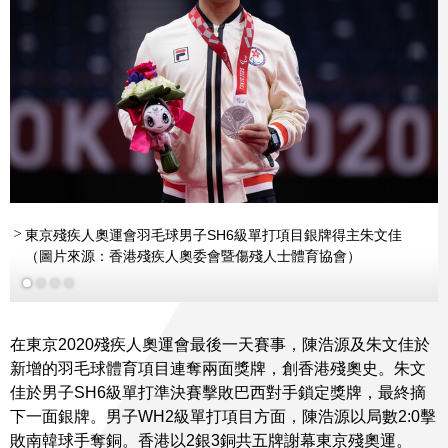
東京殘疾人奧運會羽毛球男子SH6級單打項目銀牌得主朱文佳
（圖片來源：香港殘疾人奧委會暨傷殘人士體育協會）
在東京2020殘疾人奧運會最後一天賽事，陳浩源及朱文佳於
新增的羽毛球體育項目連奪兩面獎牌，創香港殘奧史。朱文
佳於男子SH6級單打準決賽擊敗巴西對手鎖定獎牌，最終摘
下一面銀牌。男子WH2級單打項目方面，陳浩源以局數2:0擊
敗南韓球手奪銅。香港以2銀3銅共五牌謝幕東京殘奧運。