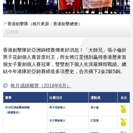
香港劍擊隊（相片來源：香港劍擊總會）
張小倫（相片來源：香港劍擊總會）
香港劍擊隊於亞洲錦標賽傳來好消息！「大師兄」張小倫於
男子花劍個人賽首度封王，而女將江旻憓則贏得香港歷來首
個女子重劍個人賽冠軍，雙雙創下個人生涯最輝煌戰績。總
結今年港隊於亞錦賽締造多項歷史，合共摘下2金2銀5銅。
每月成績概覽（2018年6月）
賽事
比賽項目
運動員
名次
2018亞洲劍擊錦標賽
男子花劍個人
張小倫
（泰國曼谷）
女子重劍個人
江旻憓