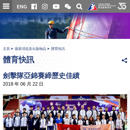
跳
開
開
ENG
至
合
關
微
主
主
搜
信
內
内
尋
二
容
容
維
碼
開
始
主頁
最新消息及出版物品
體育快訊
體育快訊
劍擊隊亞錦賽締歷史佳績
2018 年 06 月 22 日