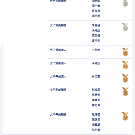
男子花劍團體
張家朗
張小倫
蔡俊彥
崔浩然
女子重劍團體
朱嘉望
佘繕妡
江旻憓
連翊希
男子重劍個人
方凱申
女子重劍個人
佘繕妡
女子佩劍個人
林衍蕙
女子花劍團體
鄭曉霖
張楚瑩
連寶香
廖恩尉
女子佩劍團體
歐倩瑩
陳彥霏
張藝馨