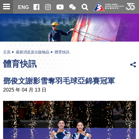
跳
開
開
ENG
至
合
關
微
主
主
搜
信
內
内
尋
二
容
容
維
碼
開
始
主頁
最新消息及出版物品
體育快訊
體育快訊
鄧俊文謝影雪奪羽毛球亞錦賽冠軍
2025 年 04 月 13 日