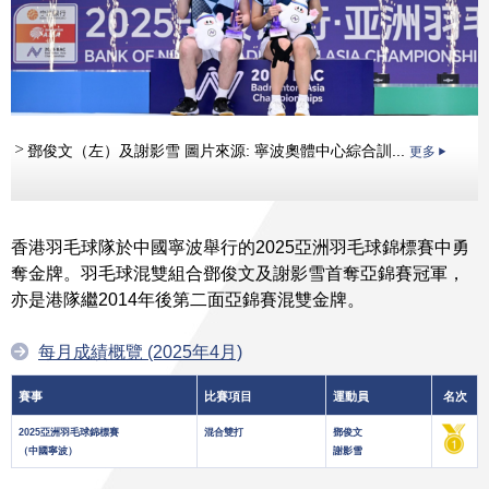
鄧俊文（左）及謝影雪 圖片來源: 寧波奧體中心綜合訓...
更多
香港羽毛球隊於中國寧波舉行的2025亞洲羽毛球錦標賽中勇
奪金牌。羽毛球混雙組合鄧俊文及謝影雪首奪亞錦賽冠軍，
亦是港隊繼2014年後第二面亞錦賽混雙金牌。
每月成績概覽 (2025年4月)
賽事
比賽項目
運動員
名次
2025亞洲羽毛球錦標賽
混合雙打
鄧俊文
（中國寧波）
謝影雪