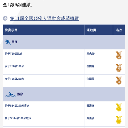
金1銀6銅佳績。
第11屆全國殘疾人運動會成績概覽
比賽項目
運動員
名次
田徑
男子T20級跳遠
周志偉*
女子T36級100米
任國芬
女子T36級200米
任國芬
游泳
男子S14級100米背泳
黃漢彥
男子SB14級100米蛙泳
黃漢彥