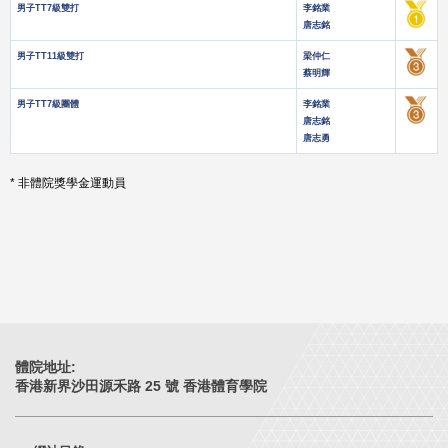
男子TT7級雙打
李銘業
唐志銘
男子TT11級雙打
梁仲仁
蔡明輝
男子TT7級團體
李銘業
唐志銘
唐志勇
* 非體院獎學金運動員
體院地址:
香港新界沙田源禾路 25 號 香港體育學院