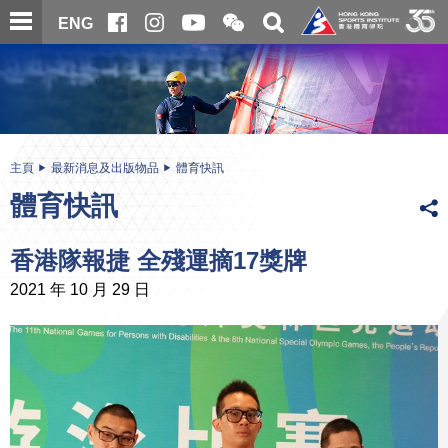
跳
開
開
ENG
至
合
關
微
主
主
搜
信
內
内
尋
二
容
容
維
碼
開
始
主頁
最新消息及出版物品
體育快訊
體育快訊
香港隊報捷 全殘運摘17獎牌
2021 年 10 月 29 日