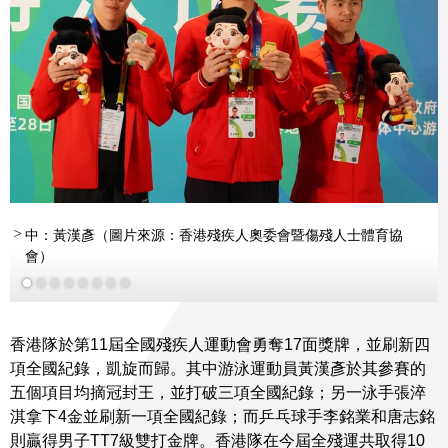
中：黃漢彥（圖片來源：香港殘疾人奧委會暨傷殘人士體育協
更多
更多
會）
香港隊於第11屆全國殘疾人運動會勇奪17面獎牌，並刷新四
項全國紀錄，凱旋而歸。其中游泳運動員黃漢彥於其參賽的
五個項目均摘冠封王，並打破三項全國紀錄；另一泳手張淬
淇拿下4金並刷新一項全國紀錄；而乒乓球手李銘業和唐志銘
則贏得男子TT7級雙打金牌。香港隊在今屆全殘運共取得10