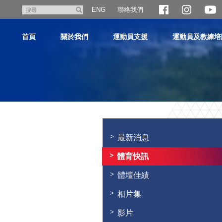
跳
聯絡我們
搜
ENG
至
尋
主
首頁
關於我們
運動員支援
運動員及教練培
內
容
主
内
容
最新消息
開
始
體育快訊
體壇佳績
相片集
影片