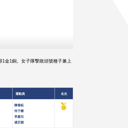
得1金1銅。女子隊撃敗頭號種子兼上
運動員
名次
陳善鈺
何子樂
李嘉兒
湯芷穎