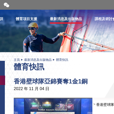
開
合
微
信
訓
體育項目支援
最新消息及出版物品
課程及研討
二
維
碼
主頁
最新消息及出版物品
體育快訊
體育快訊
香港壁球隊亞錦賽奪1金1銅
2022 年 11 月 04 日
香港壁球隊