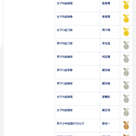
女子B組南棍
曾楚喬
女子B組南拳
曾楚喬
女子C組刀術
周子桐
男子B組刀術
李泓進
男子B組槍術
何証騫
男子C組長拳
羅安衡
男子C組槍術
羅安衡
女子A組南棍
賀曦彤
女子B組棍術
羅芷琪
男子少年組散打42公斤
梁信一