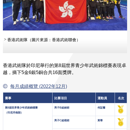
香港武術隊（圖片來源：香港武術聯會）
香港武術隊於印尼舉行的第8屆世界青少年武術錦標賽表現卓
越，摘下5金6銀5銅合共16面獎牌。
每月成績概覽 (2022年12月)
賽事
比賽項目
運動員
名次
第8屆世界青少年武術錦標賽
男子B組劍術
何証騫
（印尼丹格朗）
男子C組棍術
黃尊