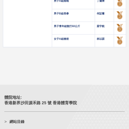
男子A組南棍
丁健乘
男子B組長拳
何証騫
男子青年組散打60公斤
梁宇航
女子A組槍術
林以諾
體院地址:
香港新界沙田源禾路 25 號 香港體育學院
網站目錄