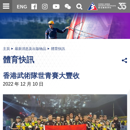
跳
開
開
ENG
至
合
關
微
主
主
搜
信
內
内
尋
二
容
容
維
碼
開
始
主頁
最新消息及出版物品
體育快訊
體育快訊
香港武術隊世青賽大豐收
2022 年 12 月 10 日