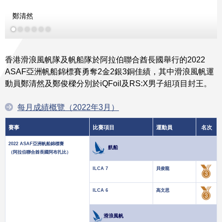
鄭清然
香港滑浪風帆隊及帆船隊於阿拉伯聯合酋長國舉行的2022
ASAF亞洲帆船錦標賽勇奪2金2銀3銅佳績，其中滑浪風帆運
動員鄭清然及鄭俊樑分別於iQFoil及RS:X男子組項目封王。
每月成績概覽（2022年3月）
賽事
比賽項目
運動員
名次
2022 ASAF亞洲帆船錦標賽
舤船
（阿拉伯聯合酋長國阿布扎比）
ILCA 7
貝俊龍
ILCA 6
高文思
滑浪風帆