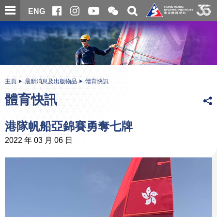
跳
開
開
ENG
至
合
關
微
主
主
搜
信
內
内
尋
二
容
容
維
碼
開
始
主頁
最新消息及出版物品
體育快訊
體育快訊
港隊帆船亞錦賽勇奪七牌
2022 年 03 月 06 日