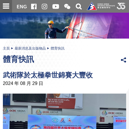
跳
開
開
ENG
至
合
關
微
主
主
搜
信
內
内
尋
二
容
容
維
碼
開
始
主頁
最新消息及出版物品
體育快訊
體育快訊
武術隊於太極拳世錦賽大豐收
2024 年 08 月 29 日