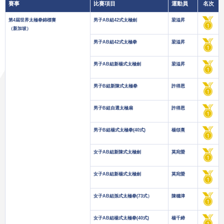
賽事
比賽項目
運動員
名次
第4屆世界太極拳錦標賽
男子AB組42式太極劍
梁溢昇
（新加坡）
男子AB組42式太極拳
梁溢昇
男子AB組新楊式太極劍
梁溢昇
男子B組新陳式太極拳
許得恩
男子B組自選太極扇
許得恩
男子B組楊式太極拳(40式)
楊頌熹
女子AB組新陳式太極劍
莫宛螢
女子AB組新楊式太極劍
莫宛螢
女子AB組孫式太極拳(73式）
陳穗津
女子AB組楊式太極拳(40式)
楊千締