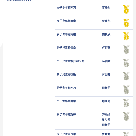
女子少年組南刀
賀曦彤
女子少年組南拳
賀曦彤
女子青年組南棍
劉寶欣
男子兒童組長拳
何証騫
男子兒童組散打48公斤
林晉隆
男子兒童組槍術
何証騫
男子青年組南刀
顏樂旻
男子青年組南拳
顏樂旻
男子青年組對練
郭君皓
梁溢昇
顏樂旻
女子兒童組長拳
曾楚喬