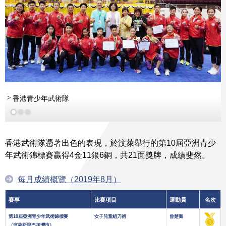
香港青少年武術隊
香港武術隊憑著出色的表現，於汶萊舉行的第10屆亞洲青少
年武術錦標賽贏得4金11銀6銅，共21面獎牌，成績斐然。
每月成績概覽（2019年8月）
賽事
比賽項目
運動員
名次
第10屆亞洲青少年武術錦標賽
女子兒童組刀術
曾楚喬
（汶萊斯里巴加灣巿）