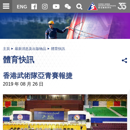
跳
開
開
ENG
至
合
關
微
主
主
搜
信
內
内
尋
二
容
容
維
碼
開
始
主頁
最新消息及出版物品
體育快訊
體育快訊
香港武術隊亞青賽報捷
2019 年 08 月 26 日