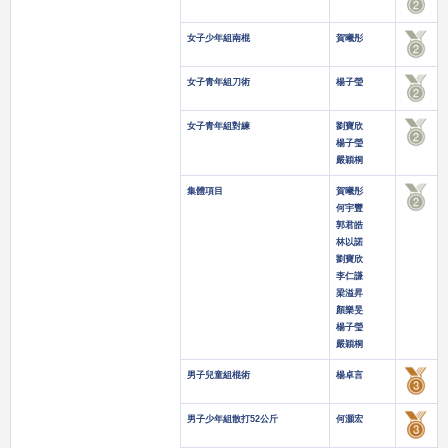
女子少年組南棍
賀曦彤
女子青年組刀術
楊子瑩
女子青年組對練
劉寶欣
楊子瑩
嚴穎桐
集體項目
賀曦彤
何宇豐
郭君皓
林以諾
劉寶欣
李仁謙
梁溢昇
顏樂旻
楊子瑩
嚴穎桐
男子兒童組棍術
楊卓言
男子少年組散打52公斤
何灝宏