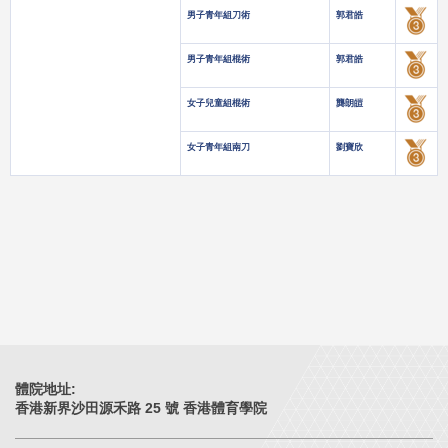
男子青年組刀術
郭君皓
男子青年組棍術
郭君皓
女子兒童組棍術
龔朗皚
女子青年組南刀
劉寶欣
體院地址:
香港新界沙田源禾路 25 號 香港體育學院