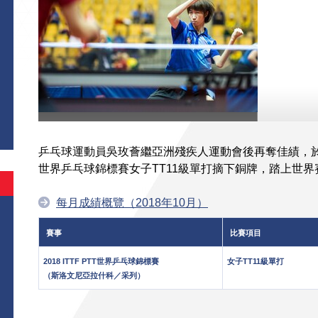
乒乓球運動員吳玫薈繼亞洲殘疾人運動會後再奪佳績，於斯洛文
世界乒乓球錦標賽女子TT11級單打摘下銅牌，踏上世
每月成績概覽（2018年10月）
賽事
比賽項目
2018 ITTF PTT世界乒乓球錦標賽
女子TT11級單打
（斯洛文尼亞拉什科／采列）