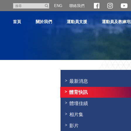
跳
聯絡我們
搜
ENG
至
尋
主
首頁
關於我們
運動員支援
運動員及教練培
內
容
主
内
容
最新消息
開
始
體育快訊
體壇佳績
相片集
影片