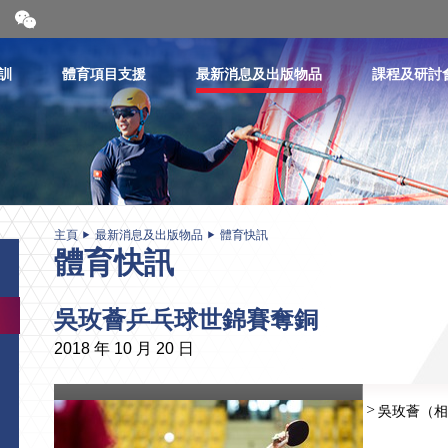
開
合
微
信
訓
體育項目支援
最新消息及出版物品
課程及研討
二
維
碼
主頁
最新消息及出版物品
體育快訊
體育快訊
吳玫薈乒乓球世錦賽奪銅
2018 年 10 月 20 日
吳玫薈（相片