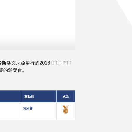
尼亞舉行的2018 ITTF PTT
界賽的頒獎台。
運動員
名次
吳玫薈