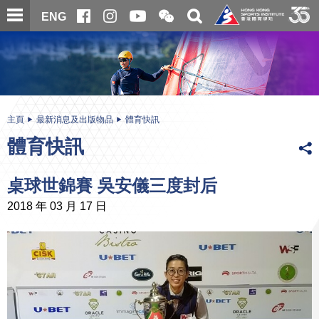
跳
開
開
ENG
至
合
關
微
主
主
搜
信
內
内
尋
二
容
容
維
碼
開
始
主頁
最新消息及出版物品
體育快訊
體育快訊
桌球世錦賽 吳安儀三度封后
2018 年 03 月 17 日