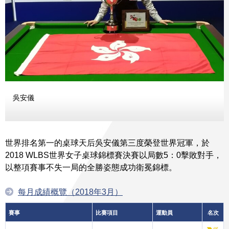
吳安儀
世界排名第一的桌球天后吳安儀第三度榮登世界冠軍，於
2018 WLBS世界女子桌球錦標賽決賽以局數5：0擊敗對手，
以整項賽事不失一局的全勝姿態成功衛冕錦標。
每月成績概覽（2018年3月）
賽事
比賽項目
運動員
名次