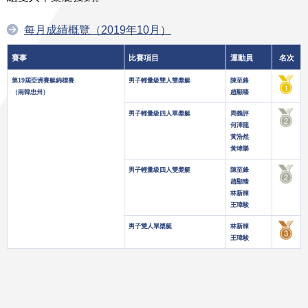
每月成績概覽（2019年10月）
賽事
比賽項目
運動員
名次
第19屆亞洲賽艇錦標賽
男子輕量級雙人雙槳艇
陳至鋒
（南韓忠州）
趙顯臻
男子輕量級四人單槳艇
周義評
何澤龍
黃浩然
黃瑋樂
男子輕量級四人雙槳艇
陳至鋒
趙顯臻
林新棟
王瑋駿
男子雙人單槳艇
林新棟
王瑋駿