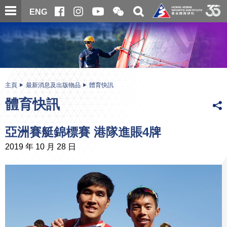
跳
開
開
ENG
至
合
關
微
主
主
搜
信
內
内
尋
二
容
容
維
碼
開
始
主頁
最新消息及出版物品
體育快訊
體育快訊
亞洲賽艇錦標賽 港隊進賬4牌
2019 年 10 月 28 日