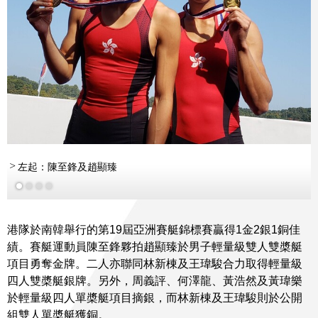
左起：陳至鋒及趙顯臻
港隊於南韓舉行的第19屆亞洲賽艇錦標賽贏得1金2銀1銅佳
績。賽艇運動員陳至鋒夥拍趙顯臻於男子輕量級雙人雙槳艇
項目勇奪金牌。二人亦聯同林新棟及王瑋駿合力取得輕量級
四人雙槳艇銀牌。另外，周義評、何澤龍、黃浩然及黃瑋樂
於輕量級四人單槳艇項目摘銀，而林新棟及王瑋駿則於公開
組雙人單槳艇獲銅。