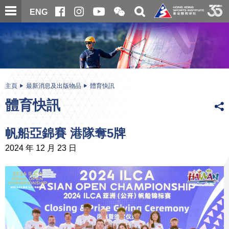
跳
開
開
ENG
至
合
關
微
主
主
搜
信
內
内
尋
二
容
容
維
碼
開
始
主頁
最新消息及出版物品
體育快訊
體育快訊
帆船亞錦賽 港隊奪5牌
2024 年 12 月 23 日