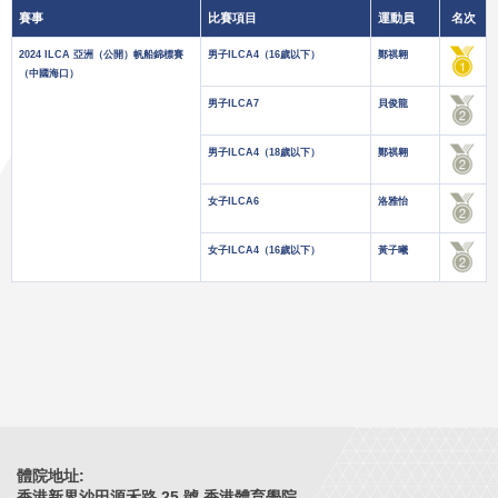
賽事
比賽項目
運動員
名次
2024 ILCA 亞洲（公開）帆船錦標賽
男子ILCA4（16歲以下）
鄭祺翱
（中國海口）
男子ILCA7
貝俊龍
男子ILCA4（18歲以下）
鄭祺翱
女子ILCA6
洛雅怡
女子ILCA4（16歲以下）
黃子曦
體院地址:
香港新界沙田源禾路 25 號 香港體育學院