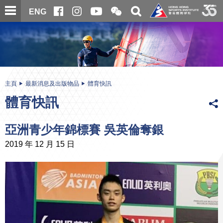
跳
開
開
ENG
至
合
關
微
主
主
搜
信
內
内
尋
二
容
容
維
碼
開
始
主頁
最新消息及出版物品
體育快訊
體育快訊
亞洲青少年錦標賽 吳英倫奪銀
2019 年 12 月 15 日