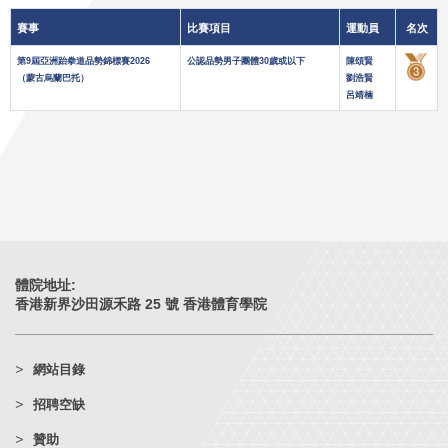
賽事
比賽項目
運動員
名次
第9屆亞洲跆拳道品勢錦標賽2026
公認品勢男子團體30歲或以下
陳頌賢
（蒙古烏蘭巴托）
劉浩賢
呂靖楠
體院地址:
香港新界沙田源禾路 25 號 香港體育學院
網站目錄
招聘空缺
贊助