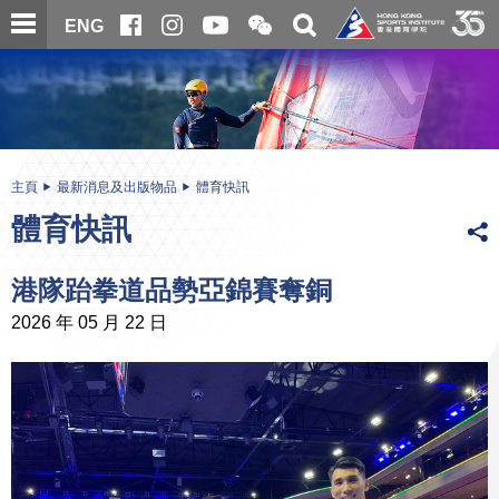
跳
開
開
ENG
至
合
關
微
主
主
搜
信
內
内
尋
二
容
容
維
碼
開
始
主頁
最新消息及出版物品
體育快訊
體育快訊
港隊跆拳道品勢亞錦賽奪銅
2026 年 05 月 22 日