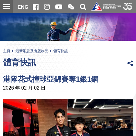
跳
開
開
ENG
至
合
關
微
主
主
搜
信
內
内
尋
二
容
容
維
碼
開
始
主頁
最新消息及出版物品
體育快訊
體育快訊
港隊花式撞球亞錦賽奪1銀1銅
2026 年 02 月 02 日