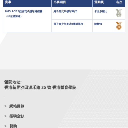
賽事
比賽項目
運動員
名次
2025 ACBS亞洲花式撞球錦標賽
男子美式10號球單打
卡比多羅比
（印尼雅加達）
男子青少年美式9號球單打
陳輝恒
體院地址:
香港新界沙田源禾路 25 號 香港體育學院
網站目錄
招聘空缺
贊助