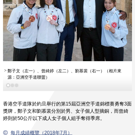
鄭子文（左一）、曾綺婷（左二）、劉慕裳（右一）（相片來
源：亞洲空手道聯盟）
香港空手道隊於約旦舉行的第15屆亞洲空手道錦標賽勇奪3面
獎牌，鄭子文和劉慕裳分別於男、女子個人型摘銅，而曾綺
婷則於50公斤以下成人女子個人組手奪得季席。
每月成績概覽（2018年7月）