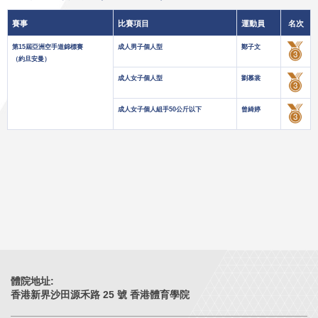
賽事
比賽項目
運動員
名次
第15屆亞洲空手道錦標賽
成人男子個人型
鄭子文
（約旦安曼）
成人女子個人型
劉慕裳
成人女子個人組手50公斤以下
曾綺婷
體院地址:
香港新界沙田源禾路 25 號 香港體育學院