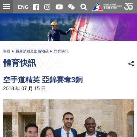
跳
開
開
ENG
至
合
關
微
主
主
搜
信
內
内
尋
二
容
容
維
碼
開
始
主頁
最新消息及出版物品
體育快訊
體育快訊
空手道精英 亞錦賽奪3銅
2018 年 07 月 15 日