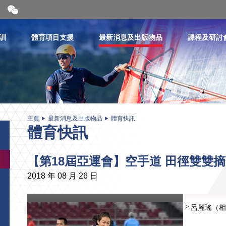
開
合
微
信
訓
體育項目支援
最新消息及出版物品
課程及研討
二
維
碼
主頁
最新消息及出版物品
體育快訊
體育快訊
【第18屆亞運會】空手道 田徑雙雙
2018 年 08 月 26 日
呂麗瑤（相