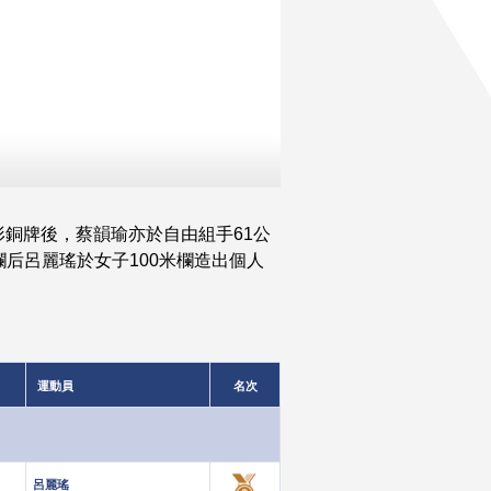
銅牌後，蔡韻瑜亦於自由組手61公
后呂麗瑤於女子100米欄造出個人
運動員
名次
呂麗瑤