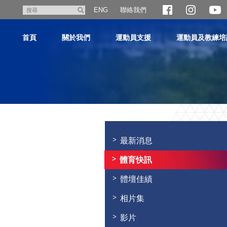
跳
聯絡我們
搜
ENG
至
尋
主
首頁
關於我們
運動員支援
運動員及教練培
內
容
主
内
容
最新消息
開
始
體育快訊
體壇佳績
相片集
影片