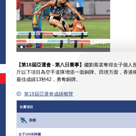
【第18屆亞運會 - 第八日賽事】
繼劉慕裳奪得女子個人形
斤以下項目為空手道隊增添一面銅牌。田徑方面，香港欄
最佳成績13秒42，勇奪銅牌。
第18屆亞運會成績概覽
比賽項目
田徑
女子100米跨欄