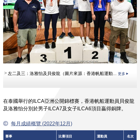
左二及三：洛雅怡及貝俊龍（圖片來源：香港帆船運動...
更多
在泰國舉行的ILCA亞洲公開錦標賽，香港帆船運動員貝俊龍
及洛雅怡分別於男子ILCA7及女子ILCA6頂目贏得銅牌。
每月成績概覽 (2022年12月)
賽事
比賽項目
運動員
名次