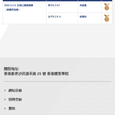
2022 ILCA 亞洲公開錦標賽
男子ILCA7
貝俊龍
（泰國芭堤雅）
女子ILCA 6
洛雅怡
體院地址:
香港新界沙田源禾路 25 號 香港體育學院
網站目錄
招聘空缺
贊助