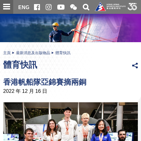
跳
開
開
ENG
至
合
關
微
主
主
搜
信
內
内
尋
二
容
容
維
碼
開
始
主頁
最新消息及出版物品
體育快訊
體育快訊
香港帆船隊亞錦賽摘兩銅
2022 年 12 月 16 日