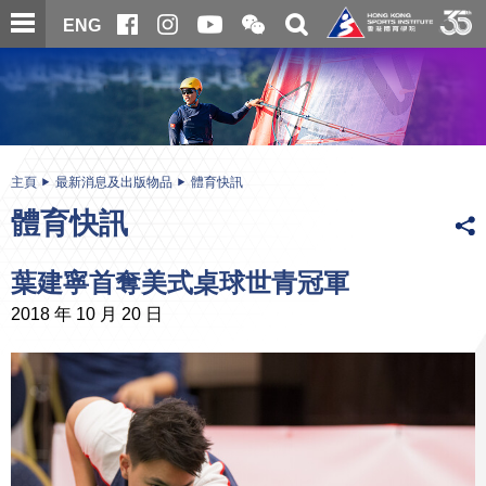
跳
開
開
ENG
至
合
關
微
主
主
搜
信
內
内
尋
二
容
容
維
碼
開
始
主頁
最新消息及出版物品
體育快訊
體育快訊
葉建寧首奪美式桌球世青冠軍
2018 年 10 月 20 日