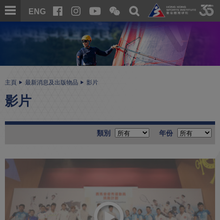
跳
開
開
ENG
至
合
關
微
主
主
搜
信
內
内
尋
二
容
容
維
碼
開
始
主頁
最新消息及出版物品
影片
影片
類別
年份