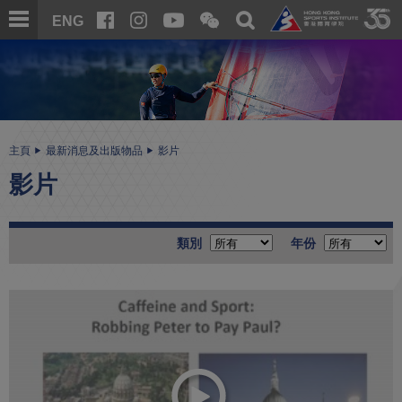
跳
開
開
ENG
至
合
關
微
主
主
搜
信
內
内
尋
二
容
容
維
碼
開
始
主頁
最新消息及出版物品
影片
影片
類別
年份