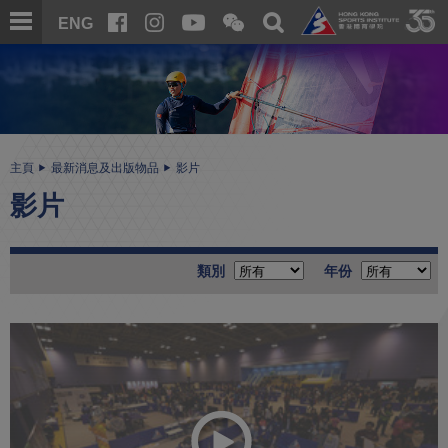
跳
開
開
ENG
至
合
關
微
主
主
搜
信
內
内
尋
二
容
容
維
碼
開
始
主頁
最新消息及出版物品
影片
影片
類別
年份