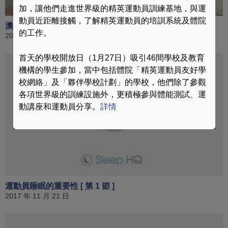
加，讓他們走進世界級的精英運動員訓練基地，與運
動員近距離接觸，了解精英運動員的培訓系統及體院
澳洲體育學院歐洲訓練中心概要 [ 第 3 節 ]
的工作。
2018 年 01 月 06 日
首天的學校開放日（1月27日）吸引46間學校及教育
機構的學生參加，當中包括體院「精英運動員友好學
校網絡」及「夥伴學校計劃」的學校，他們除了參觀
各項世界級的訓練設施外，更積極參與體能測試、運
動講座和運動員分享。
詳情
運動員睡眠的重要性 [ 第 1 節 ]
2017 年 11 月 21 日