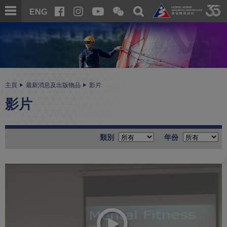
跳
開
開
ENG
至
合
關
微
主
主
搜
信
內
内
尋
二
容
容
維
碼
開
始
主頁
最新消息及出版物品
影片
影片
類別
年份