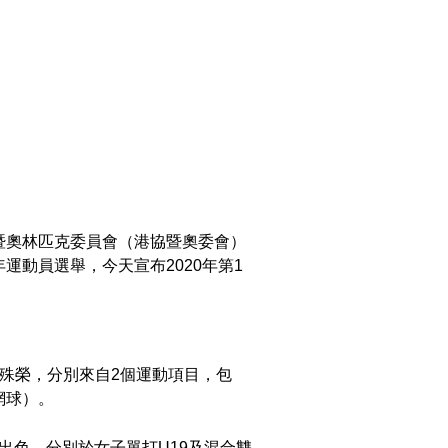
羽毛球）
更多
暨奧林匹克委員會（港協暨奧委會）
運動員選舉，今天宣布2020年第1
殊榮，分別來自2個運動項目，包
網球）。
現出色，分別於女子單打U19及混合雙