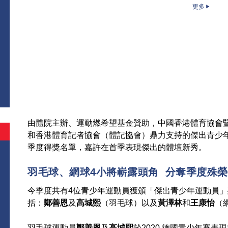
更多
高城熙（
由體院主辦、運動燃希望基金贊助，中國香港體育協會
和香港體育記者協會（體記協會）鼎力支持的傑出青少年
季度得獎名單，嘉許在首季表現傑出的體壇新秀。
羽毛球、網球4小將嶄露頭角 分奪季度殊榮
今季度共有4位青少年運動員獲頒「傑出青少年運動員」
括：
鄭善恩
及
高城熙
（羽毛球）以及
黃澤林
和
王康怡
（
羽毛球運動員
鄭善恩
及
高城熙
於2020 德國青少年賽表