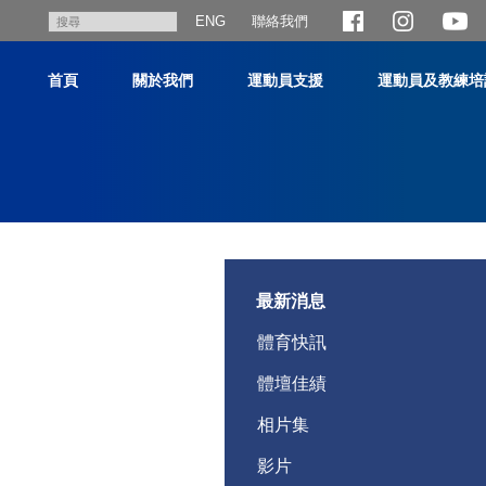
跳
聯絡我們
搜
ENG
至
尋
主
首頁
關於我們
運動員支援
運動員及教練培
內
容
主
内
容
最新消息
開
始
體育快訊
體壇佳績
相片集
影片