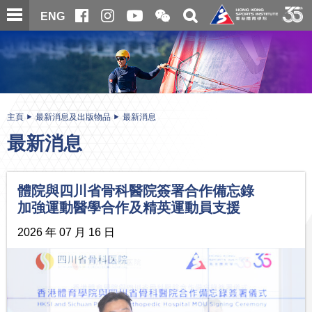
跳
開
開
ENG
至
合
關
微
主
主
搜
信
內
内
尋
二
容
容
維
碼
開
始
主頁
最新消息及出版物品
最新消息
最新消息
體院與四川省骨科醫院簽署合作備忘錄
加強運動醫學合作及精英運動員支援
2026 年 07 月 16 日