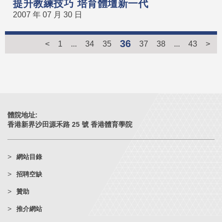
提升教練技巧 培育體壇新一代
2007 年 07 月 30 日
36
<
1
...
34
35
37
38
...
43
>
體院地址:
香港新界沙田源禾路 25 號 香港體育學院
網站目錄
招聘空缺
贊助
推介網站