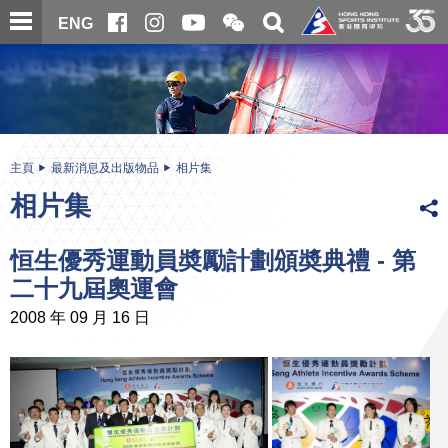
跳
開
開
ENG
至
合
關
微
主
主
搜
信
內
内
尋
二
容
容
維
碼
開
始
主頁
最新消息及出版物品
相片集
相片集
恒生優秀運動員奬勵計劃頒奬典禮 - 第
二十九屆奧運會
2008 年 09 月 16 日