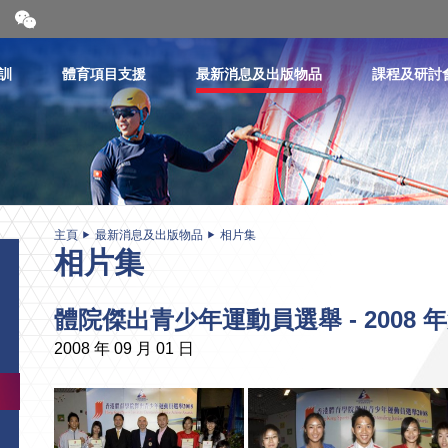
開
合
微
信
訓
體育項目支援
最新消息及出版物品
課程及研討
二
維
碼
主頁
最新消息及出版物品
相片集
相片集
體院傑出青少年運動員選舉 - 2008 
2008 年 09 月 01 日