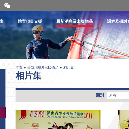
開
合
微
信
訓
體育項目支援
最新消息及出版物品
課程及研討
二
維
碼
主頁
最新消息及出版物品
相片集
相片集
類別
所有