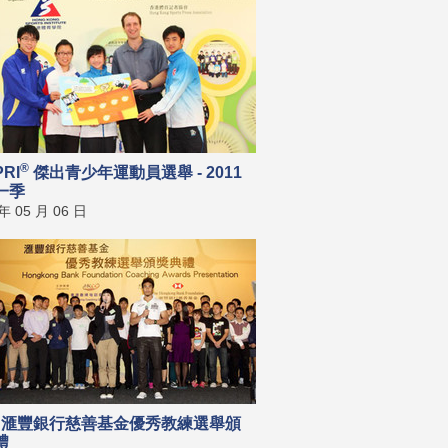
®
PRI
傑出青少年運動員選舉 - 2011
一季
 年 05 月 06 日
10 滙豐銀行慈善基金優秀教練選舉頒
禮