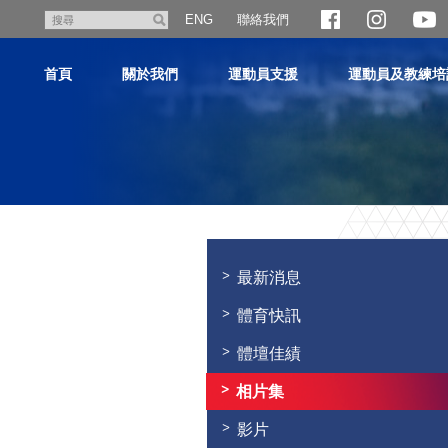
跳
聯絡我們
搜
ENG
至
尋
主
首頁
關於我們
運動員支援
運動員及教練培
內
容
主
内
容
最新消息
開
始
體育快訊
體壇佳績
相片集
影片