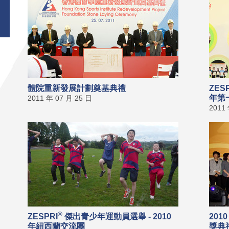
體院重新發展計劃奠基典禮
ZES
年第
2011 年 07 月 25 日
2011
®
ZESPRI
傑出青少年運動員選舉 - 2010
20
年紐西蘭交流團
獎典