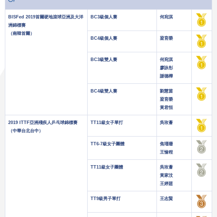
BISFed 2019首爾硬地滾球亞洲及大洋
BC3級個人賽
何宛淇
洲錦標賽
（南韓首爾）
BC4級個人賽
梁育榮
BC3級雙人賽
何宛淇
廖詠彤
謝德樺
BC4級雙人賽
劉慧茵
梁育榮
黃君恒
2019 ITTF亞洲殘疾人乒乓球錦標賽
TT11級女子單打
吳玫薈
（中華台北台中）
TT6-7級女子團體
焦瑾珊
王愉程
TT11級女子團體
吳玫薈
黃家汶
王婷莛
TT9級男子單打
王志賢