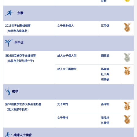
符歡
劍擊
2019世界劍擊錦標賽
女子重劍個人
江旻憓
（匈牙利布達佩斯）
空手道
第16屆亞洲空手道錦標賽
成人女子個人型
劉慕裳
（烏茲別克斯坦塔什干）
成人女子團體型
馬嘉敏
杜小鳳
胡樂敏
網球
第30屆夏季世界大學生運動會
女子單打
張瑋桓
（意大利那不勒斯）
女子雙打
張瑋桓
伍曼瑩
殘障人士體育