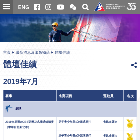
跳
開
開
ENG
至
合
關
微
主
主
搜
信
內
内
尋
二
容
容
維
碼
開
始
主頁
最新消息及出版物品
體壇佳績
體壇佳績
2019年7月
賽事
比賽項目
運動員
名次
桌球
2019台塑盃ACBS亞洲花式撞球錦標賽
男子青少年美式9號球單打
卡比多羅比
（中華台北新北市）
男子青少年美式9號球雙打
卡比多羅比