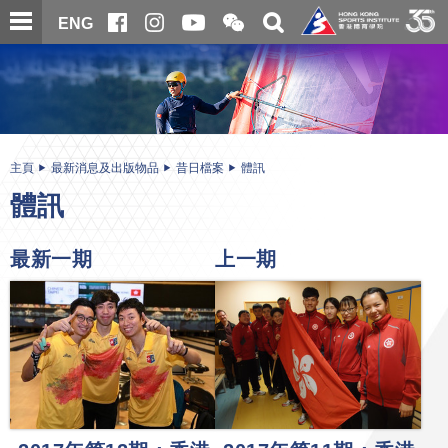
跳
開
開
ENG
至
合
關
微
主
主
搜
信
內
内
尋
二
容
容
維
碼
開
始
主頁
最新消息及出版物品
昔日檔案
體訊
體訊
最新一期
上一期