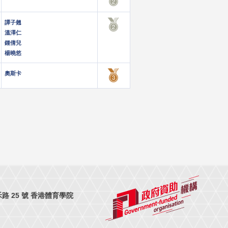
譚子翹
溫澤仁
鍾倩兒
楊曉悠
奧斯卡
 25 號 香港體育學院