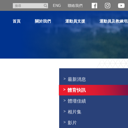
跳
聯絡我們
搜
ENG
至
尋
主
首頁
關於我們
運動員支援
運動員及教練培
內
容
主
内
容
最新消息
開
始
體育快訊
體壇佳績
相片集
影片