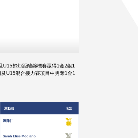
U15超短距離錦標賽贏得1金2銀1
及U15混合接力賽項目中勇奪1金1
運動員
名次
溫澤仁
Sarah Elise Modiano