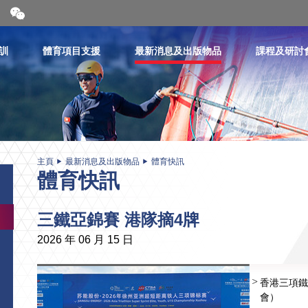
開
合
微
信
訓
體育項目支援
最新消息及出版物品
課程及研討
二
維
碼
主頁
最新消息及出版物品
體育快訊
體育快訊
三鐵亞錦賽 港隊摘4牌
2026 年 06 月 15 日
香港三項鐵
會）