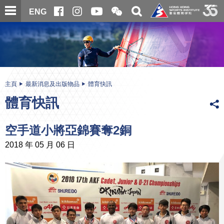
跳
開
開
ENG
至
合
關
微
主
主
搜
信
內
内
尋
二
容
容
維
碼
開
始
主頁
最新消息及出版物品
體育快訊
體育快訊
空手道小將亞錦賽奪2銅
2018 年 05 月 06 日