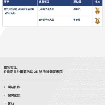
賽事
比賽項目
運動員
名次
第17屆亞洲青少年空手道錦標賽
少年男子個人型
鄧宇軒
（日本沖繩）
青年男子個人型
李智剛
體院地址:
香港新界沙田源禾路 25 號 香港體育學院
網站目錄
招聘空缺
贊助