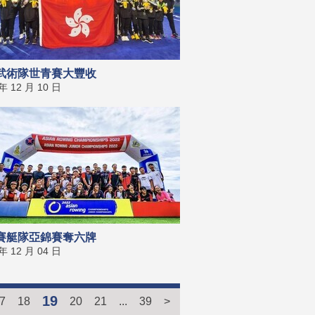
武術隊世青賽大豐收
 年 12 月 10 日
賽艇隊亞錦賽奪六牌
 年 12 月 04 日
19
7
18
20
21
...
39
>