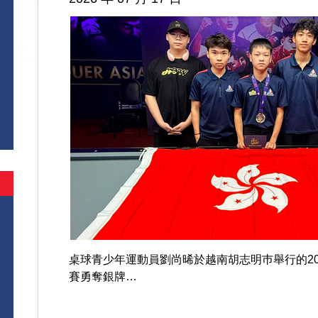
桌球青少年運動員劉尚晞於越南胡志明巿舉行的202
賽勇奪銀牌…