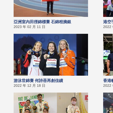
亞洲室內田徑錦標賽 石錦程摘銀
港空
2023 年 02 月 11 日
2022
游泳世錦賽 何詩蓓再創佳績
香港
2022 年 12 月 18 日
2022