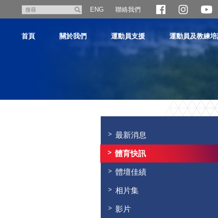
跳
聯絡我們
搜
ENG
至
尋
主
首頁
關於我們
運動員支援
運動員及教練培
內
容
主
内
容
最新消息
開
始
體育快訊
體壇佳績
相片集
影片