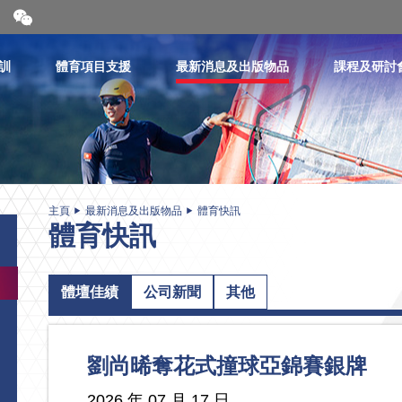
開
合
微
信
訓
體育項目支援
最新消息及出版物品
課程及研討
二
維
碼
主頁
最新消息及出版物品
體育快訊
體育快訊
體壇佳績
公司新聞
其他
劉尚晞奪花式撞球亞錦賽銀牌
2026 年 07 月 17 日