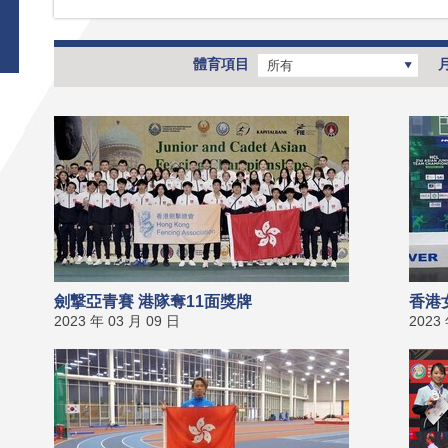
體育項目
所有
劍撃亞青賽 港隊奪11面獎牌
香港
2023 年 03 月 09 日
2023