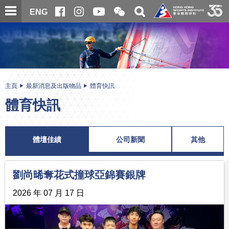
跳
開
開
ENG
至
合
關
微
主
主
搜
信
內
内
尋
二
容
容
維
碼
開
始
主頁
最新消息及出版物品
體育快訊
體育快訊
體壇佳績
公司新聞
其他
劉尚晞奪花式撞球亞錦賽銀牌
2026 年 07 月 17 日