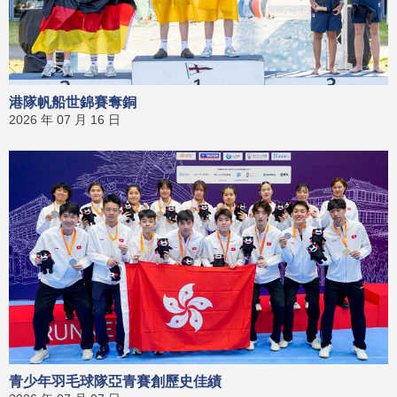
港隊帆船世錦賽奪銅
2026 年 07 月 16 日
青少年羽毛球隊亞青賽創歷史佳績