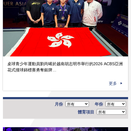
桌球青少年運動員劉尚晞於越南胡志明巿舉行的2026 ACBS亞洲
花式撞球錦標賽勇奪銀牌…
更多
月份
年份
體育項目