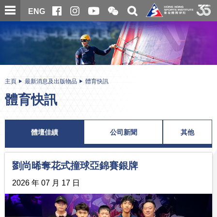
跳
開
開
ENG
至
合
關
微
主
主
搜
信
內
内
尋
二
容
容
維
碼
開
始
主頁
最新消息及出版物品
體育快訊
體育快訊
體壇佳績
公司新聞
其他
劉尚晞奪花式撞球亞錦賽銀牌
2026 年 07 月 17 日