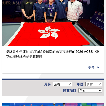
桌球青少年運動員劉尚晞於越南胡志明巿舉行的2026 ACBS亞洲
花式撞球錦標賽勇奪銀牌…
更多
月份
年份
體育項目