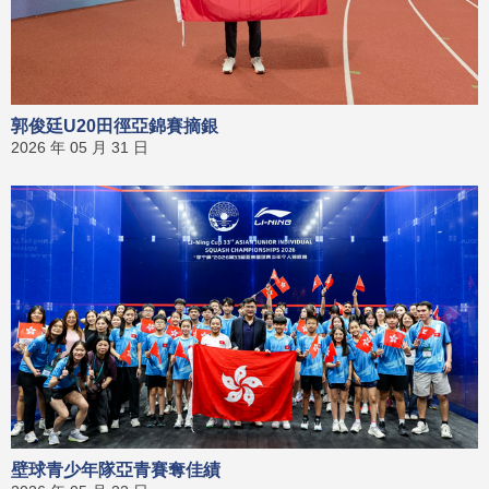
郭俊廷U20田徑亞錦賽摘銀
2026 年 05 月 31 日
壁球青少年隊亞青賽奪佳績