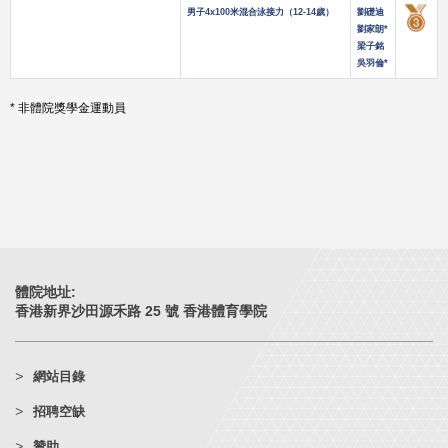
男子4x100米混合泳接力（12-14歲）
劉礎迪
劉家朗*
梁子銘
吳羽倫*
* 非體院獎學金運動員
體院地址:
香港新界沙田源禾路 25 號 香港體育學院
網站目錄
招聘空缺
贊助