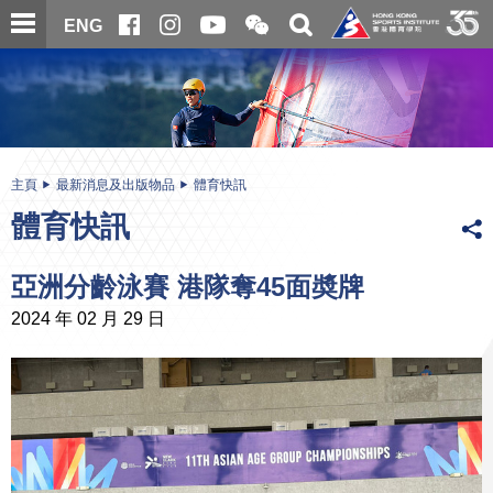
跳
開
開
ENG
至
合
關
微
主
主
搜
信
內
内
尋
二
容
容
維
碼
開
始
主頁
最新消息及出版物品
體育快訊
體育快訊
亞洲分齡泳賽 港隊奪45面奬牌
2024 年 02 月 29 日