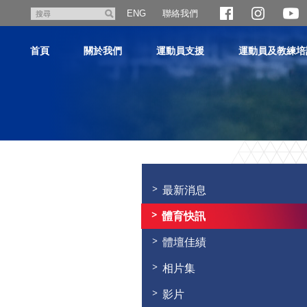
跳
聯絡我們
搜
ENG
至
尋
主
首頁
關於我們
運動員支援
運動員及教練培
內
容
主
内
容
最新消息
開
始
體育快訊
體壇佳績
相片集
影片