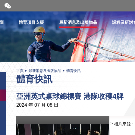
開
合
微
信
訓
體育項目支援
最新消息及出版物品
課程及研討
二
維
碼
主頁
最新消息及出版物品
體育快訊
體育快訊
亞洲英式桌球錦標賽 港隊收穫4牌
2024 年 07 月 08 日
相片來源：Asia