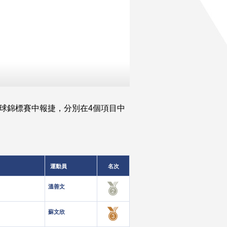
桌球錦標賽中報捷，分別在4個項目中
運動員
名次
溫善文
蘇文欣