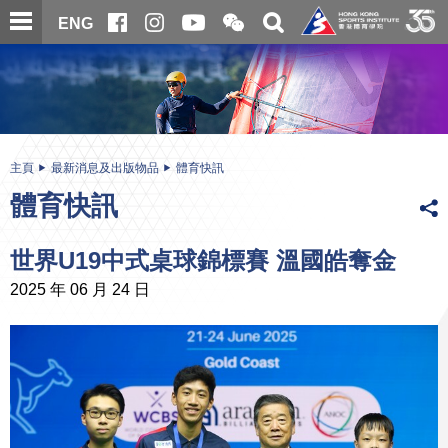
跳
開
開
ENG
至
合
關
微
主
主
搜
信
內
内
尋
二
容
容
維
碼
開
始
主頁
最新消息及出版物品
體育快訊
體育快訊
世界U19中式桌球錦標賽 溫國皓奪金
2025 年 06 月 24 日