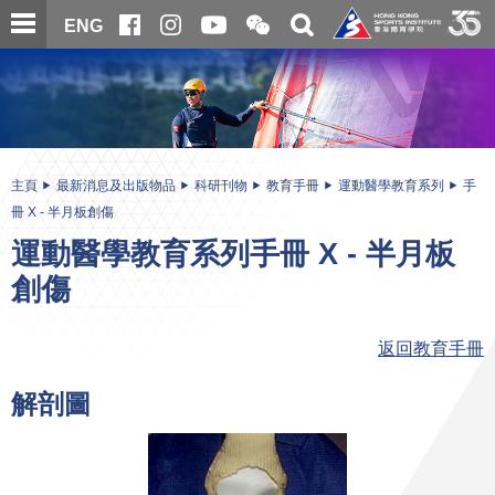
跳
開
開
ENG
至
合
關
微
主
主
搜
信
內
内
尋
二
容
容
維
碼
開
始
主頁
最新消息及出版物品
科研刊物
教育手冊
運動醫學教育系列
手
冊 X - 半月板創傷
運動醫學教育系列手冊 X - 半月板
創傷
返回教育手冊
解剖圖